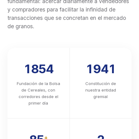
fundamental: acercar diariamente a vendedores
Carta de Porte Automotor Flete Corto, imposibilidad
y compradores para facilitar la infinidad de
de utilizarla, dado que se exige expresamente que
transacciones que se concretan en el mercado
el productor se encuentre calificado en Estado 1 o
de granos.
Estado 2. Estas consecuencias no se producen por
el solo vencimiento del plazo o por el mero bloqueo
temporal del RENSPA, sino cuando el productor sea
efectivamente considerado INACTIVO en el SISA. 5.
Recomendaciones operativas Recomendamos
informar a los clientes productores sobre esta
1854
1941
obligación y solicitarles que verifiquen La vigencia y
actualización de todos los RENSPA asociados a sus
establecimientos. Adjuntamos la Resolución SENASA
Fundación de la Bolsa
Constitución de
679/2026 para su conocimiento.
de Cereales, con
nuestra entidad
https://www.boletinoficial.gob.ar/detalleAviso/primera/34
corredores desde el
gremial
primer día
+