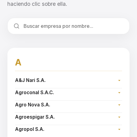
haciendo clic sobre ella.
A
A&J Nari S.A.
Dirección:
Agroconal S.A.C.
Teléfono:
Dirección:
Sitio web:
www.ajnari.com.ar
Agro Nova S.A.
Teléfono:
Dirección:
Email:
agroconal@fibertel.com.ar
Agroespigar S.A.
Teléfono:
Dirección:
Sitio web:
www.agronova.com.ar
Agropol S.A.
Teléfono: