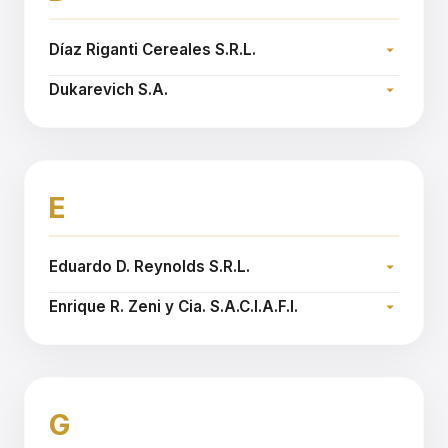
Díaz Riganti Cereales S.R.L.
Dirección:
Dukarevich S.A.
Teléfono:
Dirección:
Sitio web:
www.diazriganti.com
Teléfono:
Sitio web:
www.dukarevich.com.ar
E
Eduardo D. Reynolds S.R.L.
Dirección:
Enrique R. Zeni y Cia. S.A.C.I.A.F.I.
Teléfono:
Dirección:
Sitio web:
www.reynoldssrl.com.ar
Teléfono:
Sitio web:
www.zeni.com.ar
G