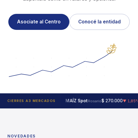
Asociate al Centro
Conocé la entidad
00
MAÍZ Spot
$ 270.000
▲ 0,41%
CIERRES A3 MERCADOS
▼ 1,85%
Rosario
NOVEDADES