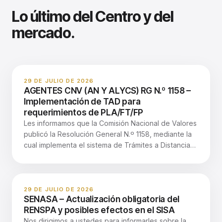
Lo último del Centro y del
mercado.
29 DE JULIO DE 2026
AGENTES CNV (AN Y ALYCS) RG N.º 1158 –
Implementación de TAD para
requerimientos de PLA/FT/FP
Les informamos que la Comisión Nacional de Valores
publicó la Resolución General N.º 1158, mediante la
cual implementa el sistema de Trámites a Distancia
—TAD— para la gestión de requerimientos de
información y documentación vinculados con
investigaciones y supervisiones en materia de
Prevención del Lavado de Activos, la Financiación
29 DE JULIO DE 2026
SENASA – Actualización obligatoria del
del Terrorismo y la Financiación de la Proliferación
RENSPA y posibles efectos en el SISA
—PLA/FT/FP—. La medida entrará en vigencia el 10
Nos dirigimos a ustedes para informarles sobre la
de agosto de 2026 y alcanza a: Los Sujetos