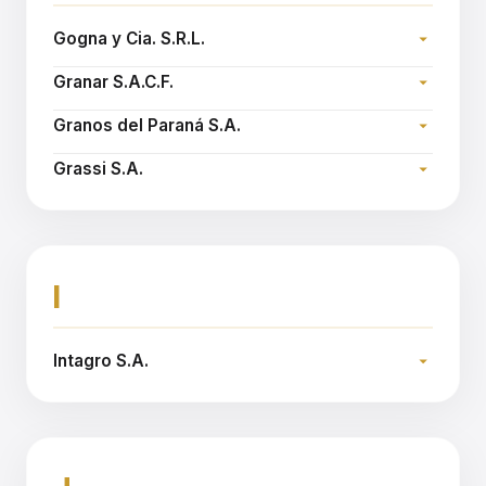
Gogna y Cia. S.R.L.
Dirección:
Granar S.A.C.F.
Teléfono:
Dirección:
Email:
gognaycia@gognaycia.com.ar
Granos del Paraná S.A.
Teléfono:
Dirección:
Sitio web:
www.granar.com.ar
Grassi S.A.
Teléfono:
Dirección:
Email:
gparana@gparana.com.ar
Teléfono:
Sitio web:
www.grassi.com.ar
I
Intagro S.A.
Dirección:
Teléfono:
Sitio web:
www.intagro.com