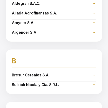
Dirección:
Email:
nspatola@agroespigar.com.ar
Aldegran S.A.C.
Teléfono:
Dirección:
Email:
agropol@agropolcereales.com.ar
Allaria Agrofinanzas S.A.
Teléfono:
Dirección:
Sitio web:
www.aldegran.com.ar
Amycer S.A.
Teléfono:
Dirección:
Sitio web:
www.allariaagro.com.ar
Argencer S.A.
Teléfono:
Dirección:
Email:
jorgev@granelsur.com.ar
Teléfono:
Sitio web:
www.argencer.com.ar
B
Bresur Cereales S.A.
Dirección:
Bullrich Nicola y Cía. S.R.L.
Teléfono:
Dirección:
Sitio web:
www.bresurcereales.com
Teléfono:
Email:
dthays@bnyc.com.ar