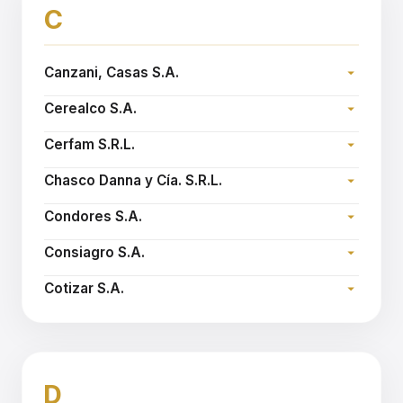
C
Canzani, Casas S.A.
Dirección:
Cerealco S.A.
Teléfono:
Dirección:
Sitio web:
www.canzanicasas.com.ar
Cerfam S.R.L.
Teléfono:
Dirección:
Email:
cerealco@arnetbiz.com.ar
Chasco Danna y Cía. S.R.L.
Teléfono:
Dirección:
Sitio web:
www.cerfam.com.ar
Condores S.A.
Teléfono:
Dirección:
Sitio web:
www.chascodanna.com.ar
Consiagro S.A.
Teléfono:
Dirección:
Sitio web:
www.condoressa.com.ar
Cotizar S.A.
Teléfono:
Dirección:
Sitio web:
www.consiagro.com.ar
Teléfono:
Email:
cotizar@cotizarsa.com
D