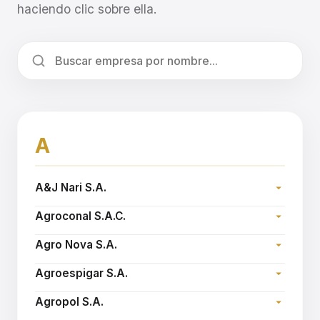
haciendo clic sobre ella.
A
A&J Nari S.A.
Dirección:
Agroconal S.A.C.
Teléfono:
Dirección:
Sitio web:
www.ajnari.com.ar
Agro Nova S.A.
Teléfono:
Dirección:
Email:
agroconal@fibertel.com.ar
Agroespigar S.A.
Teléfono:
Dirección:
Sitio web:
www.agronova.com.ar
Agropol S.A.
Teléfono: