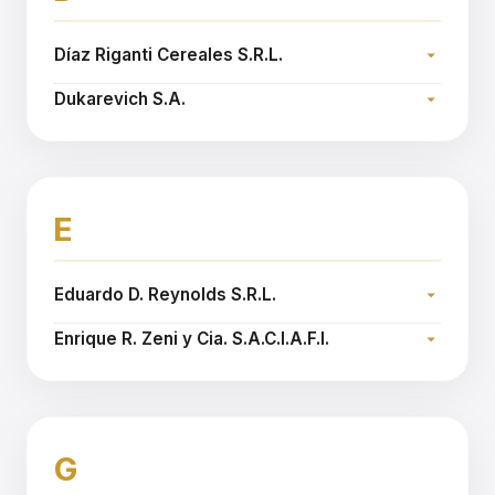
Díaz Riganti Cereales S.R.L.
Dirección:
Dukarevich S.A.
Teléfono:
Dirección:
Sitio web:
www.diazriganti.com
Teléfono:
Sitio web:
www.dukarevich.com.ar
E
Eduardo D. Reynolds S.R.L.
Dirección:
Enrique R. Zeni y Cia. S.A.C.I.A.F.I.
Teléfono:
Dirección:
Sitio web:
www.reynoldssrl.com.ar
Teléfono:
Sitio web:
www.zeni.com.ar
G