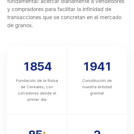
fundamental: acercar diariamente a vendedores
Carta de Porte Automotor Flete Corto, imposibilidad
y compradores para facilitar la infinidad de
de utilizarla, dado que se exige expresamente que
transacciones que se concretan en el mercado
el productor se encuentre calificado en Estado 1 o
de granos.
Estado 2. Estas consecuencias no se producen por
el solo vencimiento del plazo o por el mero bloqueo
temporal del RENSPA, sino cuando el productor sea
efectivamente considerado INACTIVO en el SISA. 5.
Recomendaciones operativas Recomendamos
informar a los clientes productores sobre esta
1854
1941
obligación y solicitarles que verifiquen La vigencia y
actualización de todos los RENSPA asociados a sus
establecimientos. Adjuntamos la Resolución SENASA
Fundación de la Bolsa
Constitución de
679/2026 para su conocimiento.
de Cereales, con
nuestra entidad
https://www.boletinoficial.gob.ar/detalleAviso/primera/34
corredores desde el
gremial
primer día
+