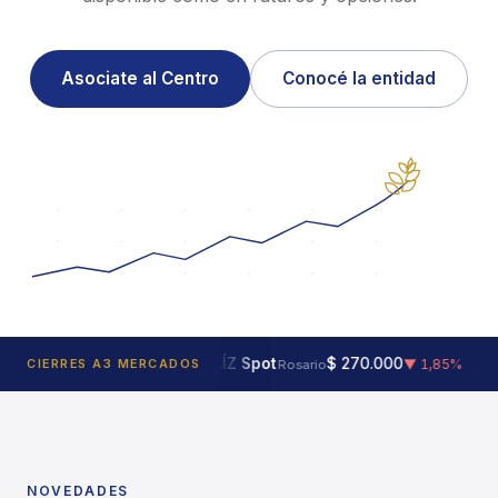
Asociate al Centro
Conocé la entidad
MAÍZ Spot
$ 270.000
SOJ
 0,41%
CIERRES A3 MERCADOS
▼ 1,85%
Rosario
NOVEDADES