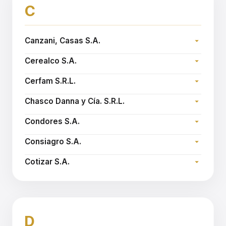
C
Canzani, Casas S.A.
Dirección:
Cerealco S.A.
Teléfono:
Dirección:
Sitio web:
www.canzanicasas.com.ar
Cerfam S.R.L.
Teléfono:
Dirección:
Email:
cerealco@arnetbiz.com.ar
Chasco Danna y Cía. S.R.L.
Teléfono:
Dirección:
Sitio web:
www.cerfam.com.ar
Condores S.A.
Teléfono:
Dirección:
Sitio web:
www.chascodanna.com.ar
Consiagro S.A.
Teléfono:
Dirección:
Sitio web:
www.condoressa.com.ar
Cotizar S.A.
Teléfono:
Dirección:
Sitio web:
www.consiagro.com.ar
Teléfono:
Email:
cotizar@cotizarsa.com
D