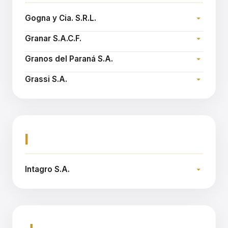
Gogna y Cia. S.R.L.
Dirección:
Granar S.A.C.F.
Teléfono:
Dirección:
Email:
gognaycia@gognaycia.com.ar
Granos del Paraná S.A.
Teléfono:
Dirección:
Sitio web:
www.granar.com.ar
Grassi S.A.
Teléfono:
Dirección:
Email:
gparana@gparana.com.ar
Teléfono:
Sitio web:
www.grassi.com.ar
I
Intagro S.A.
Dirección:
Teléfono:
Sitio web:
www.intagro.com