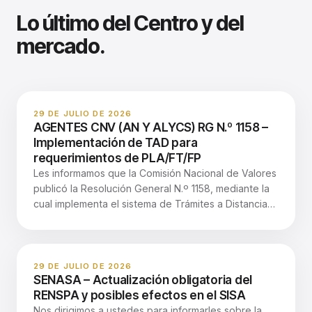
Lo último del Centro y del
mercado.
29 DE JULIO DE 2026
AGENTES CNV (AN Y ALYCS) RG N.º 1158 –
Implementación de TAD para
requerimientos de PLA/FT/FP
Les informamos que la Comisión Nacional de Valores
publicó la Resolución General N.º 1158, mediante la
cual implementa el sistema de Trámites a Distancia
—TAD— para la gestión de requerimientos de
información y documentación vinculados con
investigaciones y supervisiones en materia de
Prevención del Lavado de Activos, la Financiación
29 DE JULIO DE 2026
SENASA – Actualización obligatoria del
del Terrorismo y la Financiación de la Proliferación
RENSPA y posibles efectos en el SISA
—PLA/FT/FP—. La medida entrará en vigencia el 10
Nos dirigimos a ustedes para informarles sobre la
de agosto de 2026 y alcanza a: Los Sujetos