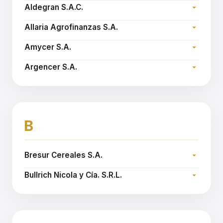
Dirección:
Email:
nspatola@agroespigar.com.ar
Aldegran S.A.C.
Teléfono:
Dirección:
Email:
agropol@agropolcereales.com.ar
Allaria Agrofinanzas S.A.
Teléfono:
Dirección:
Sitio web:
www.aldegran.com.ar
Amycer S.A.
Teléfono:
Dirección:
Sitio web:
www.allariaagro.com.ar
Argencer S.A.
Teléfono:
Dirección:
Email:
jorgev@granelsur.com.ar
Teléfono:
Sitio web:
www.argencer.com.ar
B
Bresur Cereales S.A.
Dirección:
Bullrich Nicola y Cía. S.R.L.
Teléfono:
Dirección:
Sitio web:
www.bresurcereales.com
Teléfono:
Email:
dthays@bnyc.com.ar