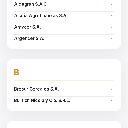
Dirección:
Email:
nspatola@agroespigar.com.ar
Aldegran S.A.C.
Teléfono:
Dirección:
Email:
agropol@agropolcereales.com.ar
Allaria Agrofinanzas S.A.
Teléfono:
Dirección:
Sitio web:
www.aldegran.com.ar
Amycer S.A.
Teléfono:
Dirección:
Sitio web:
www.allariaagro.com.ar
Argencer S.A.
Teléfono:
Dirección:
Email:
jorgev@granelsur.com.ar
Teléfono:
Sitio web:
www.argencer.com.ar
B
Bresur Cereales S.A.
Dirección:
Bullrich Nicola y Cía. S.R.L.
Teléfono:
Dirección:
Sitio web:
www.bresurcereales.com
Teléfono:
Email:
dthays@bnyc.com.ar