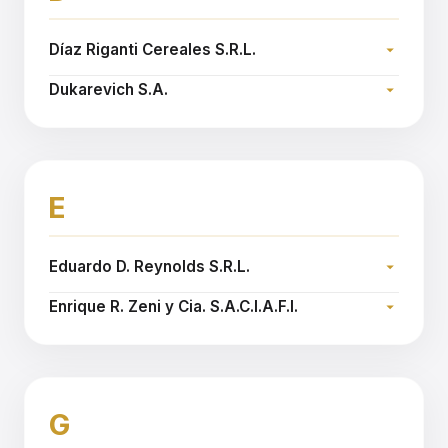
Díaz Riganti Cereales S.R.L.
Dirección:
Dukarevich S.A.
Teléfono:
Dirección:
Sitio web:
www.diazriganti.com
Teléfono:
Sitio web:
www.dukarevich.com.ar
E
Eduardo D. Reynolds S.R.L.
Dirección:
Enrique R. Zeni y Cia. S.A.C.I.A.F.I.
Teléfono:
Dirección:
Sitio web:
www.reynoldssrl.com.ar
Teléfono:
Sitio web:
www.zeni.com.ar
G