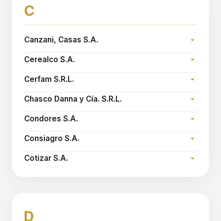
C
Canzani, Casas S.A.
Dirección:
Cerealco S.A.
Teléfono:
Dirección:
Sitio web:
www.canzanicasas.com.ar
Cerfam S.R.L.
Teléfono:
Dirección:
Email:
cerealco@arnetbiz.com.ar
Chasco Danna y Cía. S.R.L.
Teléfono:
Dirección:
Sitio web:
www.cerfam.com.ar
Condores S.A.
Teléfono:
Dirección:
Sitio web:
www.chascodanna.com.ar
Consiagro S.A.
Teléfono:
Dirección:
Sitio web:
www.condoressa.com.ar
Cotizar S.A.
Teléfono:
Dirección:
Sitio web:
www.consiagro.com.ar
Teléfono:
Email:
cotizar@cotizarsa.com
D