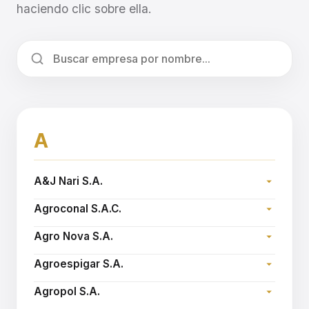
haciendo clic sobre ella.
A
A&J Nari S.A.
Dirección:
Agroconal S.A.C.
Teléfono:
Dirección:
Sitio web:
www.ajnari.com.ar
Agro Nova S.A.
Teléfono:
Dirección:
Email:
agroconal@fibertel.com.ar
Agroespigar S.A.
Teléfono:
Dirección:
Sitio web:
www.agronova.com.ar
Agropol S.A.
Teléfono: