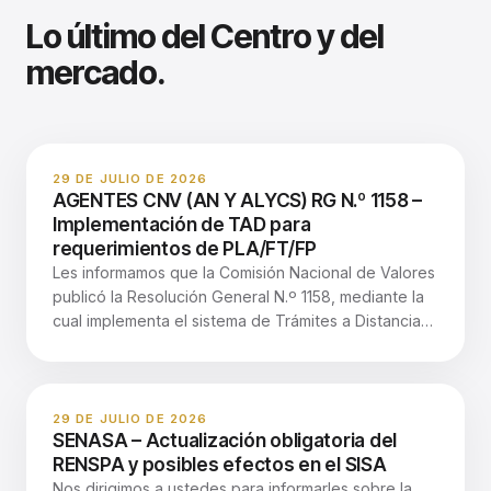
Lo último del Centro y del
mercado.
29 DE JULIO DE 2026
AGENTES CNV (AN Y ALYCS) RG N.º 1158 –
Implementación de TAD para
requerimientos de PLA/FT/FP
Les informamos que la Comisión Nacional de Valores
publicó la Resolución General N.º 1158, mediante la
cual implementa el sistema de Trámites a Distancia
—TAD— para la gestión de requerimientos de
información y documentación vinculados con
investigaciones y supervisiones en materia de
Prevención del Lavado de Activos, la Financiación
29 DE JULIO DE 2026
SENASA – Actualización obligatoria del
del Terrorismo y la Financiación de la Proliferación
RENSPA y posibles efectos en el SISA
—PLA/FT/FP—. La medida entrará en vigencia el 10
Nos dirigimos a ustedes para informarles sobre la
de agosto de 2026 y alcanza a: Los Sujetos