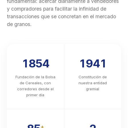
fundamental: acercar diariamente a vendedores
Carta de Porte Automotor Flete Corto, imposibilidad
y compradores para facilitar la infinidad de
de utilizarla, dado que se exige expresamente que
transacciones que se concretan en el mercado
el productor se encuentre calificado en Estado 1 o
de granos.
Estado 2. Estas consecuencias no se producen por
el solo vencimiento del plazo o por el mero bloqueo
temporal del RENSPA, sino cuando el productor sea
efectivamente considerado INACTIVO en el SISA. 5.
Recomendaciones operativas Recomendamos
informar a los clientes productores sobre esta
1854
1941
obligación y solicitarles que verifiquen La vigencia y
actualización de todos los RENSPA asociados a sus
establecimientos. Adjuntamos la Resolución SENASA
Fundación de la Bolsa
Constitución de
679/2026 para su conocimiento.
de Cereales, con
nuestra entidad
https://www.boletinoficial.gob.ar/detalleAviso/primera/34
corredores desde el
gremial
primer día
+