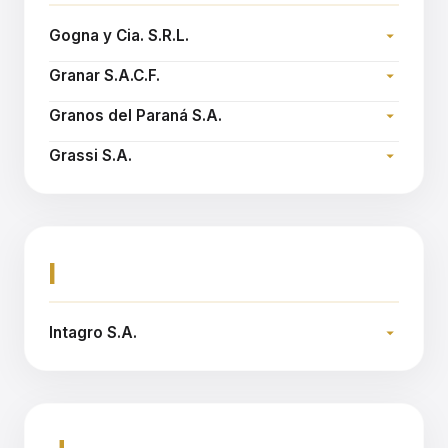
Gogna y Cia. S.R.L.
Dirección:
Granar S.A.C.F.
Teléfono:
Dirección:
Email:
gognaycia@gognaycia.com.ar
Granos del Paraná S.A.
Teléfono:
Dirección:
Sitio web:
www.granar.com.ar
Grassi S.A.
Teléfono:
Dirección:
Email:
gparana@gparana.com.ar
Teléfono:
Sitio web:
www.grassi.com.ar
I
Intagro S.A.
Dirección:
Teléfono:
Sitio web:
www.intagro.com