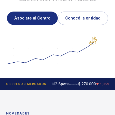
Asociate al Centro
Conocé la entidad
MAÍZ Spot
$ 270.000
SO
▲ 0,41%
CIERRES A3 MERCADOS
▼ 1,85%
Rosario
NOVEDADES