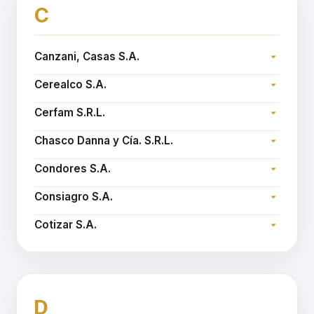
C
Canzani, Casas S.A.
Dirección:
Cerealco S.A.
Teléfono:
Dirección:
Sitio web:
www.canzanicasas.com.ar
Cerfam S.R.L.
Teléfono:
Dirección:
Email:
cerealco@arnetbiz.com.ar
Chasco Danna y Cía. S.R.L.
Teléfono:
Dirección:
Sitio web:
www.cerfam.com.ar
Condores S.A.
Teléfono:
Dirección:
Sitio web:
www.chascodanna.com.ar
Consiagro S.A.
Teléfono:
Dirección:
Sitio web:
www.condoressa.com.ar
Cotizar S.A.
Teléfono:
Dirección:
Sitio web:
www.consiagro.com.ar
Teléfono:
Email:
cotizar@cotizarsa.com
D