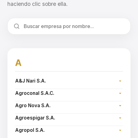
haciendo clic sobre ella.
A
A&J Nari S.A.
Dirección:
Agroconal S.A.C.
Teléfono:
Dirección:
Sitio web:
www.ajnari.com.ar
Agro Nova S.A.
Teléfono:
Dirección:
Email:
agroconal@fibertel.com.ar
Agroespigar S.A.
Teléfono:
Dirección:
Sitio web:
www.agronova.com.ar
Agropol S.A.
Teléfono: