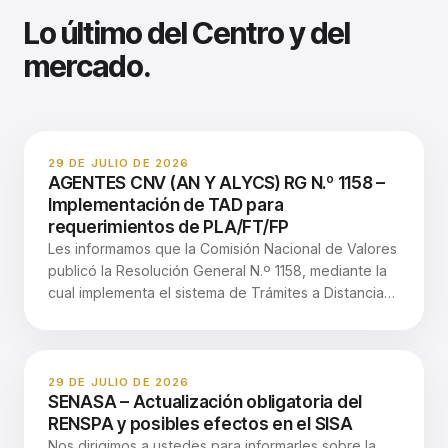
Lo último del Centro y del
mercado.
29 DE JULIO DE 2026
AGENTES CNV (AN Y ALYCS) RG N.º 1158 –
Implementación de TAD para
requerimientos de PLA/FT/FP
Les informamos que la Comisión Nacional de Valores
publicó la Resolución General N.º 1158, mediante la
cual implementa el sistema de Trámites a Distancia
—TAD— para la gestión de requerimientos de
información y documentación vinculados con
investigaciones y supervisiones en materia de
Prevención del Lavado de Activos, la Financiación
29 DE JULIO DE 2026
SENASA – Actualización obligatoria del
del Terrorismo y la Financiación de la Proliferación
RENSPA y posibles efectos en el SISA
—PLA/FT/FP—. La medida entrará en vigencia el 10
Nos dirigimos a ustedes para informarles sobre la
de agosto de 2026 y alcanza a: Los Sujetos