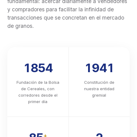
fundamental: acercar diariamente a vendedores
Carta de Porte Automotor Flete Corto, imposibilidad
y compradores para facilitar la infinidad de
de utilizarla, dado que se exige expresamente que
transacciones que se concretan en el mercado
el productor se encuentre calificado en Estado 1 o
de granos.
Estado 2. Estas consecuencias no se producen por
el solo vencimiento del plazo o por el mero bloqueo
temporal del RENSPA, sino cuando el productor sea
efectivamente considerado INACTIVO en el SISA. 5.
Recomendaciones operativas Recomendamos
informar a los clientes productores sobre esta
1854
1941
obligación y solicitarles que verifiquen La vigencia y
actualización de todos los RENSPA asociados a sus
establecimientos. Adjuntamos la Resolución SENASA
Fundación de la Bolsa
Constitución de
679/2026 para su conocimiento.
de Cereales, con
nuestra entidad
https://www.boletinoficial.gob.ar/detalleAviso/primera/34
corredores desde el
gremial
primer día
+