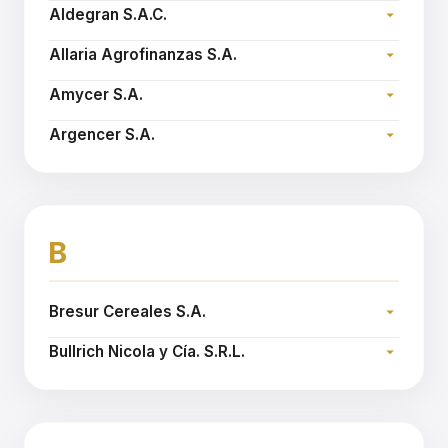
Dirección:
Email:
nspatola@agroespigar.com.ar
Aldegran S.A.C.
Teléfono:
Dirección:
Email:
agropol@agropolcereales.com.ar
Allaria Agrofinanzas S.A.
Teléfono:
Dirección:
Sitio web:
www.aldegran.com.ar
Amycer S.A.
Teléfono:
Dirección:
Sitio web:
www.allariaagro.com.ar
Argencer S.A.
Teléfono:
Dirección:
Email:
jorgev@granelsur.com.ar
Teléfono:
Sitio web:
www.argencer.com.ar
B
Bresur Cereales S.A.
Dirección:
Bullrich Nicola y Cía. S.R.L.
Teléfono:
Dirección:
Sitio web:
www.bresurcereales.com
Teléfono:
Email:
dthays@bnyc.com.ar