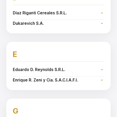
Díaz Riganti Cereales S.R.L.
Dirección:
Dukarevich S.A.
Teléfono:
Dirección:
Sitio web:
www.diazriganti.com
Teléfono:
Sitio web:
www.dukarevich.com.ar
E
Eduardo D. Reynolds S.R.L.
Dirección:
Enrique R. Zeni y Cia. S.A.C.I.A.F.I.
Teléfono:
Dirección:
Sitio web:
www.reynoldssrl.com.ar
Teléfono:
Sitio web:
www.zeni.com.ar
G