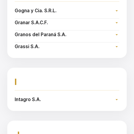
Gogna y Cia. S.R.L.
Dirección:
Granar S.A.C.F.
Teléfono:
Dirección:
Email:
gognaycia@gognaycia.com.ar
Granos del Paraná S.A.
Teléfono:
Dirección:
Sitio web:
www.granar.com.ar
Grassi S.A.
Teléfono:
Dirección:
Email:
gparana@gparana.com.ar
Teléfono:
Sitio web:
www.grassi.com.ar
I
Intagro S.A.
Dirección:
Teléfono:
Sitio web:
www.intagro.com