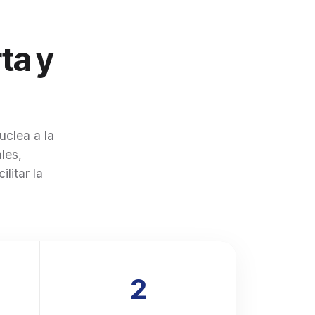
correspondiente a su actividad agroindustrial,
similar postura fue adoptada para aquellos
ALyCs que se encuentran también inscriptos
ta y
ante el INAES como asociación mutual y
desarrollan dicha actividad. Por último, se
aclara que la presente RG no genera nuevas
obligaciones ni afecta situaciones jurídicas
preexistentes, toda vez que, en concordancia
con la normativa vigente, busca favorecer al
uclea a la
administrado. La misma resultará aplicable de
les,
manera retroactiva a partir del día 29 de abril
litar la
de 2026, fecha de entrada en vigencia de la
RG N° 1130.
2