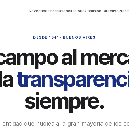
Novedades
Institucional
Historia
Comisión Directiva
Presi
DESDE 1941 · BUENOS AIRES
 campo al merc
la
transparenc
siempre.
 entidad que nuclea a la gran mayoría de los c