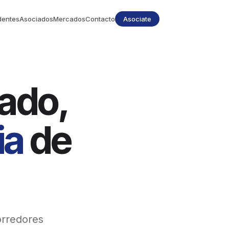
dentes
Asociados
Mercados
Contacto
Asociate
ado,
ia
de
orredores