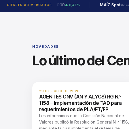
A Spot
$ 492.000
MAÍZ Spot
$ 270.
CIERRES A3 MERCADOS
▲ 0,41%
Rosario
Rosario
NOVEDADES
Lo último del Ce
29 DE JULIO DE 2026
AGENTES CNV (AN Y ALYCS) RG N.º
1158 – Implementación de TAD para
requerimientos de PLA/FT/FP
Les informamos que la Comisión Nacional de
Valores publicó la Resolución General N.º 1158,
mediante la cual implementa el sistema de