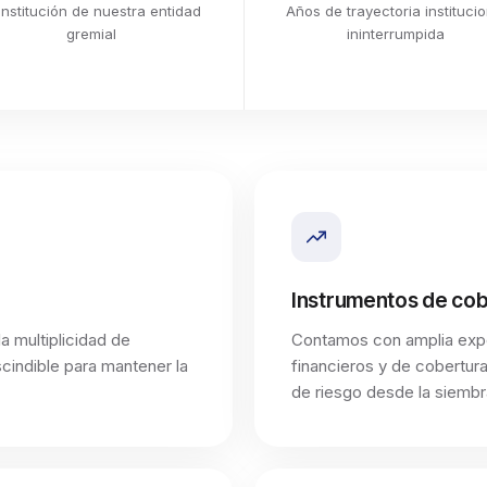
de granos, el RENSPA se encuentra integrado
nstitución de nuestra entidad
Años de trayectoria institucio
al funcionamiento del Sistema de Información
gremial
ininterrumpida
Simplificado Agrícola —SISA—. La normativa
del SISA contempla la falta de inscripción en el
RENSPA como causal de inactividad del
productor. En consecuencia, si la falta de
actualización deriva en la baja efectiva del
RENSPA y dicha inconsistencia es detectada
por ARCA, podría producirse la inactivación
del productor en el SISA. Asimismo, la
normativa del SISA contempla la comunicación
del incumplimiento al contribuyente y un plazo
para su regularización antes de hacer efectiva
Instrumentos de co
la inactivación. 4. Consecuencias comerciales
a multiplicidad de
y fiscales En caso de que el productor pase
Contamos con amplia expe
efectivamente a encontrarse INACTIVO en el
cindible para mantener la
financieros y de cobertura
SISA, podrían producirse las siguientes
de riesgo desde la siembra
consecuencias: • Aplicación de una retención
equivalente al 100 % de la alícuota del IVA
correspondiente a las ventas de granos. •
Pérdida del acceso al régimen de reintegro