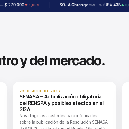
000
SOJA Chicago
US¢ 438
▼ 1,85%
▲ 0,00%
CME · Oct
ntro y del mercado.
29 DE JULIO DE 2026
SENASA – Actualización obligatoria
del RENSPA y posibles efectos en el
SISA
Nos dirigimos a ustedes para informarles
sobre la publicación de la Resolución SENASA
679/2026, publicada en el Boletín Oficial el 29