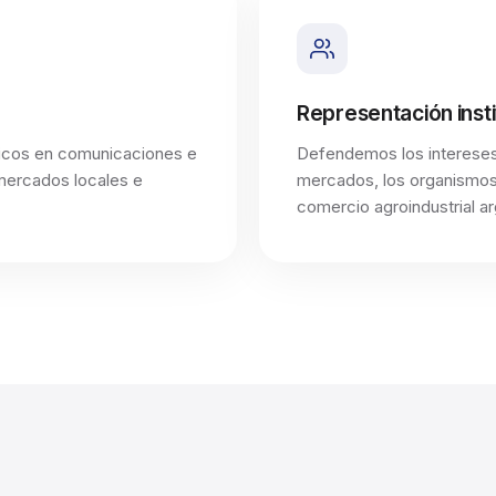
sistémico, reservado a productores incluidos
en los Estados 1 y 2 del SISA. • Impedimentos
o limitaciones para solicitar Cartas de Porte
Electrónicas, dado que el solicitante debe
Representación insti
encontrarse registrado como productor en el
SISA. • En el caso de la modalidad Carta de
gicos en comunicaciones e
Defendemos los intereses 
Porte Automotor Flete Corto, imposibilidad de
 mercados locales e
mercados, los organismos 
utilizarla, dado que se exige expresamente
comercio agroindustrial ar
que el productor se encuentre calificado en
Estado 1 o Estado 2. Estas consecuencias no
se producen por el solo vencimiento del plazo
o por el mero bloqueo temporal del RENSPA,
sino cuando el productor sea efectivamente
considerado INACTIVO en el SISA. 5.
Recomendaciones operativas Recomendamos
informar a los clientes productores sobre esta
obligación y solicitarles que verifiquen La
vigencia y actualización de todos los RENSPA
asociados a sus establecimientos. Adjuntamos
la Resolución SENASA 679/2026 para su