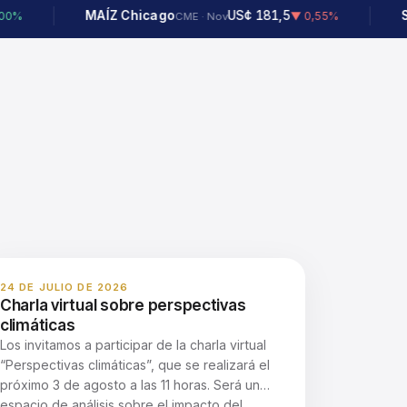
MAÍZ Chicago
US¢ 181,5
SOJA
▼ 0,55%
CME · Nov
A3 · 
24 DE JULIO DE 2026
Charla virtual sobre perspectivas
climáticas
Los invitamos a participar de la charla virtual
“Perspectivas climáticas”, que se realizará el
próximo 3 de agosto a las 11 horas. Será un
espacio de análisis sobre el impacto del