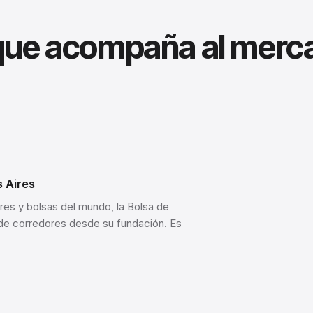
conocimiento.
https://www.boletinoficial.gob.ar/detalleAviso/primera
 que acompaña al merc
 Aires
es y bolsas del mundo, la Bolsa de
 de corredores desde su fundación. Es